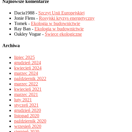
Najnowsze komentarze
Dacia1988
-
Szczyt Unii Europejskiej
Jonie Flens
-
Rosyjski kryzys energetyczny
Tomek
-
Ekologia w budownictwie
Ray Ban
-
Ekologia w budownictwie
Oakley Vogue
-
Świece ekologiczne
Archiwa
lipiec 2025
grudzień 2024
kwiecień 2024
marzec 2024
październik 2022
marzec 2022
kwiecień 2021
marzec 2021
luty 2021
styczeń 2021
grudzień 2020
listopad 2020
październik 2020
wrzesień 2020
sierpień 2020