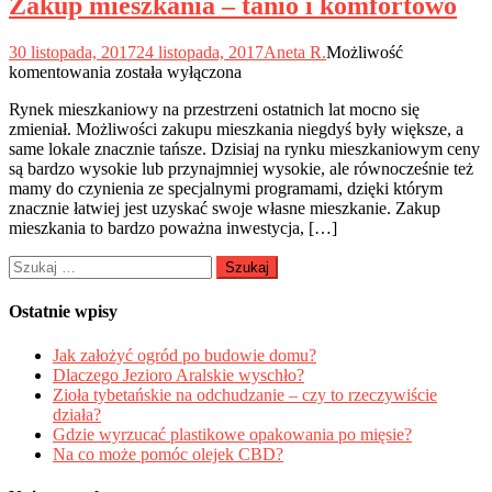
Zakup mieszkania – tanio i komfortowo
30 listopada, 2017
24 listopada, 2017
Aneta R.
Możliwość
Zakup
komentowania
została wyłączona
mieszkania
Rynek mieszkaniowy na przestrzeni ostatnich lat mocno się
–
zmieniał. Możliwości zakupu mieszkania niegdyś były większe, a
tanio
same lokale znacznie tańsze. Dzisiaj na rynku mieszkaniowym ceny
i
są bardzo wysokie lub przynajmniej wysokie, ale równocześnie też
komfortowo
mamy do czynienia ze specjalnymi programami, dzięki którym
znacznie łatwiej jest uzyskać swoje własne mieszkanie. Zakup
mieszkania to bardzo poważna inwestycja, […]
Szukaj:
Ostatnie wpisy
Jak założyć ogród po budowie domu?
Dlaczego Jezioro Aralskie wyschło?
Zioła tybetańskie na odchudzanie – czy to rzeczywiście
działa?
Gdzie wyrzucać plastikowe opakowania po mięsie?
Na co może pomóc olejek CBD?