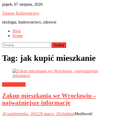
Skip
piątek, 07 sierpnia, 2026
to
Zielone Budownictwo
content
ekologia, budownictwo, zdrowie
Blog
Home
Szukaj:
Tag:
jak kupić mieszkanie
Budownictwo
Zakup mieszkania we Wrocławiu –
najważniejsze informacje
20 października, 2022
28 marca, 2024
admin
Możliwość