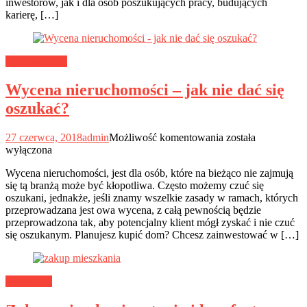
inwestorów, jak i dla osób poszukujących pracy, budujących
sprzedać
karierę, […]
czy
wynająć?
Budownictwo
Wycena nieruchomości – jak nie dać się
oszukać?
Wycena
27 czerwca, 2018
admin
Możliwość komentowania
została
nieruchomości
wyłączona
–
Wycena nieruchomości, jest dla osób, które na bieżąco nie zajmują
jak
się tą branżą może być kłopotliwa. Często możemy czuć się
nie
oszukani, jednakże, jeśli znamy wszelkie zasady w ramach, których
dać
przeprowadzana jest owa wycena, z całą pewnością będzie
się
przeprowadzona tak, aby potencjalny klient mógł zyskać i nie czuć
oszukać?
się oszukanym. Planujesz kupić dom? Chcesz zainwestować w […]
Inwestycje