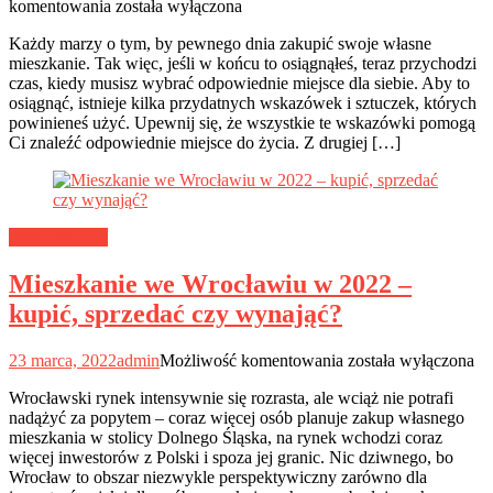
Zakup
komentowania
została wyłączona
mieszkania
Każdy marzy o tym, by pewnego dnia zakupić swoje własne
we
mieszkanie. Tak więc, jeśli w końcu to osiągnąłeś, teraz przychodzi
Wrocławiu
czas, kiedy musisz wybrać odpowiednie miejsce dla siebie. Aby to
–
osiągnąć, istnieje kilka przydatnych wskazówek i sztuczek, których
najważniejsze
powinieneś użyć. Upewnij się, że wszystkie te wskazówki pomogą
informacje
Ci znaleźć odpowiednie miejsce do życia. Z drugiej […]
Budownictwo
Mieszkanie we Wrocławiu w 2022 –
kupić, sprzedać czy wynająć?
Mieszkanie
23 marca, 2022
admin
Możliwość komentowania
została wyłączona
we
Wrocławski rynek intensywnie się rozrasta, ale wciąż nie potrafi
Wrocławiu
nadążyć za popytem – coraz więcej osób planuje zakup własnego
w
mieszkania w stolicy Dolnego Śląska, na rynek wchodzi coraz
2022
więcej inwestorów z Polski i spoza jej granic. Nic dziwnego, bo
–
Wrocław to obszar niezwykle perspektywiczny zarówno dla
kupić,