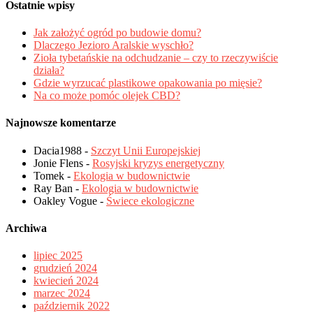
Ostatnie wpisy
Jak założyć ogród po budowie domu?
Dlaczego Jezioro Aralskie wyschło?
Zioła tybetańskie na odchudzanie – czy to rzeczywiście
działa?
Gdzie wyrzucać plastikowe opakowania po mięsie?
Na co może pomóc olejek CBD?
Najnowsze komentarze
Dacia1988
-
Szczyt Unii Europejskiej
Jonie Flens
-
Rosyjski kryzys energetyczny
Tomek
-
Ekologia w budownictwie
Ray Ban
-
Ekologia w budownictwie
Oakley Vogue
-
Świece ekologiczne
Archiwa
lipiec 2025
grudzień 2024
kwiecień 2024
marzec 2024
październik 2022