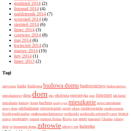
grudzień 2014
(2)
listopad 2014
(4)
październik 2014
(7)
wrzesień 2014
(4)
sierpień 2014
(6)
lipiec 2014
(3)
czerwiec 2014
(8)
maj 2014
(6)
kwiecień 2014
(5)
marzec 2014
(19)
luty 2014
(1)
lipiec 2013
(2)
Tagi
budowa domu
budownictwo
banki
budowa
antywirus
budownictwo
dom
internet
dieta
ekologia
energetyka
gaz
mieszkaniowe
eko
jak kupić
mieszkanie
kuchnia
mieszkanie
kartony
konta
nowe mieszkanie
medycyna
odchudzanie
ogrzewanie
opakowania
okna
opakowania
nowy dom
ogród
praca
biodegradowalne
poduszki
poduszki ortopedyczne
opakowania kartonowe
programy
sport
remont domu
Rosja
prawo
remont
sen
transport
Ukraina
wlasny
zdrowie
łazienka
dom
wyposazenie domu
zdrowy sen