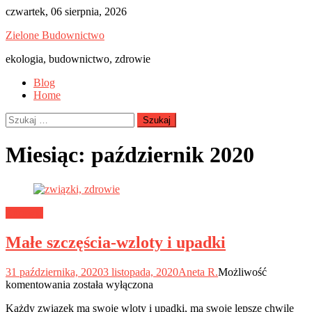
Skip
czwartek, 06 sierpnia, 2026
to
Zielone Budownictwo
content
ekologia, budownictwo, zdrowie
Blog
Home
Szukaj:
Miesiąc:
październik 2020
Zdrowie
Małe szczęścia-wzloty i upadki
31 października, 2020
3 listopada, 2020
Aneta R.
Możliwość
Małe
komentowania
została wyłączona
szczęścia-
Każdy związek ma swoje wloty i upadki, ma swoje lepsze chwile
wzloty