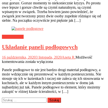
oraz gorsze. Gorsze momenty to niekoniecznie kryzys. Po prostu
i
owe lepsze i gorsze chwile są czymś naturalnym, są czymś
upadki
wpisanym w związek. Trzeba bowiem jasno powiedzieć, że
związek jest tworzony przez dwie osoby zupełnie różniące się od
siebie. Na początku oczywiście jest pięknie jak […]
Budownictwo
Układanie paneli podłogowych
16 października, 2020
3 listopada, 2020
Aneta R.
Możliwość
Układanie
komentowania
została wyłączona
paneli
Panele podłogowe to nie jest bardzo drogi materiał podłogowy, a
podłogowych
może wdzięcznie się prezentować w każdym pomieszczeniu. Nie
stosuje się ich w łazienkach i raczej nie zaleca się ich stosowania w
kuchniach, ale w każdym innym pomieszczeniu w domu jak
najbardziej już tak. Panele podłogowe to element, który możemy
zakupić w różnej klasie ścieralności, w […]
Szukaj: