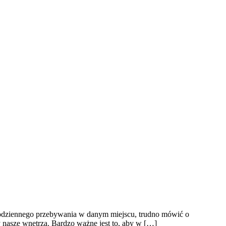
 codziennego przebywania w danym miejscu, trudno mówić o
nasze wnętrza. Bardzo ważne jest to, aby w […]