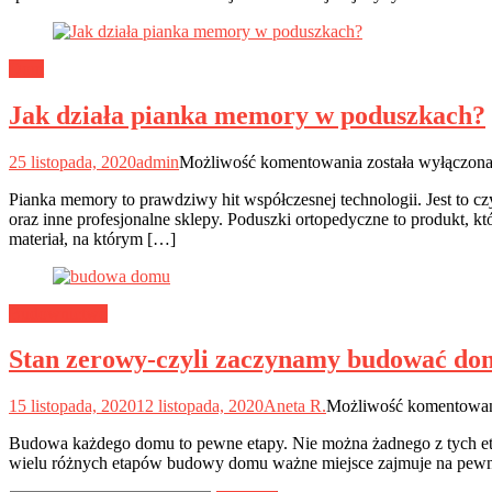
Dom
Jak działa pianka memory w poduszkach?
Jak
25 listopada, 2020
admin
Możliwość komentowania
została wyłączon
działa
Pianka memory to prawdziwy hit współczesnej technologii. Jest to c
pianka
oraz inne profesjonalne sklepy. Poduszki ortopedyczne to produkt, k
memory
materiał, na którym […]
w
poduszkach?
Budownictwo
Stan zerowy-czyli zaczynamy budować do
15 listopada, 2020
12 listopada, 2020
Aneta R.
Możliwość komentowa
Budowa każdego domu to pewne etapy. Nie można żadnego z tych et
wielu różnych etapów budowy domu ważne miejsce zajmuje na pewno 