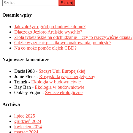
Szukaj:
Ostatnie wpisy
Jak założyć ogród po budowie domu?
Dlaczego Jezioro Aralskie wyschło?
Zioła tybetańskie na odchudzanie – czy to rzeczywiście działa?
Gdzie wyrzucać plastikowe opakowania po mięsie?
Na co może pomóc olejek CBD?
Najnowsze komentarze
Dacia1988
-
Szczyt Unii Europejskiej
Jonie Flens
-
Rosyjski kryzys energetyczny
Tomek
-
Ekologia w budownictwie
Ray Ban
-
Ekologia w budownictwie
Oakley Vogue
-
Świece ekologiczne
Archiwa
lipiec 2025
grudzień 2024
kwiecień 2024
marzec 2024