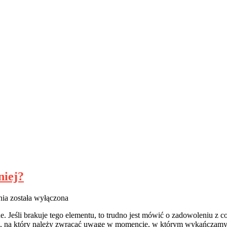
niej?
Jak
nia
została wyłączona
sprawić,
. Jeśli brakuje tego elementu, to trudno jest mówić o zadowoleniu z
by
em, na który należy zwracać uwagę w momencie, w którym wykańczamy 
w