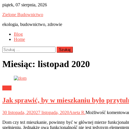
Skip
piątek, 07 sierpnia, 2026
to
Zielone Budownictwo
content
ekologia, budownictwo, zdrowie
Blog
Home
Szukaj:
Miesiąc:
listopad 2020
Dom
Jak sprawić, by w mieszkaniu było przytul
30 listopada, 2020
27 listopada, 2020
Aneta R.
Możliwość komentowa
Dom czy też mieszkanie, powinny być w głównej mierze funkcjonalne
spełnieniu. Jednakże owa funkcjonalność nie jest jedynym element