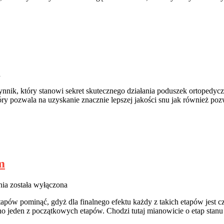
mieszkaniu
było
przytulniej?
a
zynnik, który stanowi sekret skutecznego działania poduszek ortopedy
tóry pozwala na uzyskanie znacznie lepszej jakości snu jak również p
m
Stan
nia
została wyłączona
zerowy-
apów pominąć, gdyż dla finalnego efektu każdy z takich etapów jest
czyli
jeden z początkowych etapów. Chodzi tutaj mianowicie o etap stanu
zaczynamy
budować