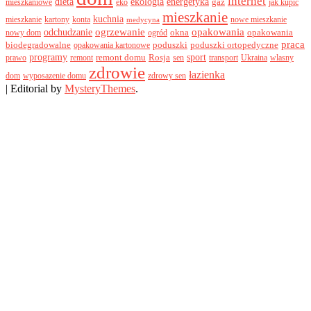
internet
dieta
ekologia
energetyka
gaz
mieszkaniowe
eko
jak kupić
mieszkanie
kuchnia
mieszkanie
kartony
konta
nowe mieszkanie
medycyna
odchudzanie
ogrzewanie
opakowania
okna
opakowania
nowy dom
ogród
praca
biodegradowalne
poduszki
poduszki ortopedyczne
opakowania kartonowe
programy
sport
remont domu
Rosja
prawo
remont
sen
transport
Ukraina
wlasny
zdrowie
łazienka
dom
wyposazenie domu
zdrowy sen
|
Editorial by
MysteryThemes
.