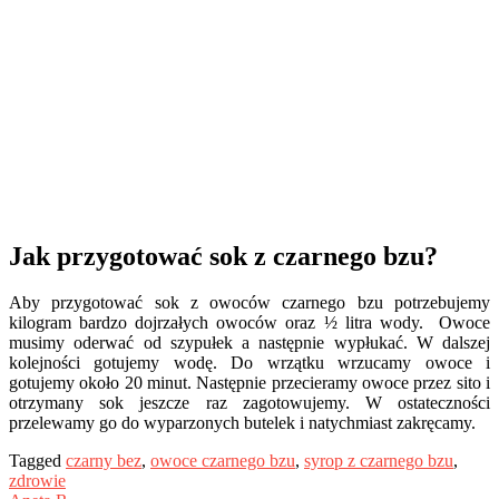
Jak przygotować sok z czarnego bzu?
Aby przygotować sok z owoców czarnego bzu potrzebujemy
kilogram bardzo dojrzałych owoców oraz ½ litra wody. Owoce
musimy oderwać od szypułek a następnie wypłukać. W dalszej
kolejności gotujemy wodę. Do wrzątku wrzucamy owoce i
gotujemy około 20 minut. Następnie przecieramy owoce przez sito i
otrzymany sok jeszcze raz zagotowujemy. W ostateczności
przelewamy go do wyparzonych butelek i natychmiast zakręcamy.
Tagged
czarny bez
,
owoce czarnego bzu
,
syrop z czarnego bzu
,
zdrowie