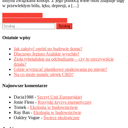
innymi związkami konopi. Z jego pomocą wiele osób znajduje ulgę
w przewlekłym bólu, lęku, depresji, a […]
Nawigacja
Koszty budowy domu
Oleje o cudownych właściwościach
wpisu
Szukaj:
Ostatnie wpisy
Jak założyć ogród po budowie domu?
Dlaczego Jezioro Aralskie wyschło?
Zioła tybetańskie na odchudzanie – czy to rzeczywiście
działa?
Gdzie wyrzucać plastikowe opakowania po mięsie?
Na co może pomóc olejek CBD?
Najnowsze komentarze
Dacia1988
-
Szczyt Unii Europejskiej
Jonie Flens
-
Rosyjski kryzys energetyczny
Tomek
-
Ekologia w budownictwie
Ray Ban
-
Ekologia w budownictwie
Oakley Vogue
-
Świece ekologiczne