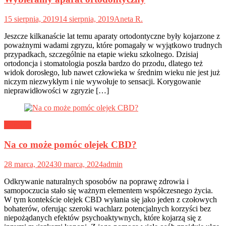
15 sierpnia, 2019
14 sierpnia, 2019
Aneta R.
Jeszcze kilkanaście lat temu aparaty ortodontyczne były kojarzone z
poważnymi wadami zgryzu, które pomagały w wyjątkowo trudnych
przypadkach, szczególnie na etapie wieku szkolnego. Dzisiaj
ortodoncja i stomatologia poszła bardzo do przodu, dlatego też
widok dorosłego, lub nawet człowieka w średnim wieku nie jest już
niczym niezwykłym i nie wywołuje to sensacji. Korygowanie
nieprawidłowości w zgryzie […]
Zdrowie
Na co może pomóc olejek CBD?
28 marca, 2024
30 marca, 2024
admin
Odkrywanie naturalnych sposobów na poprawę zdrowia i
samopoczucia stało się ważnym elementem współczesnego życia.
W tym kontekście olejek CBD wyłania się jako jeden z czołowych
bohaterów, oferując szeroki wachlarz potencjalnych korzyści bez
niepożądanych efektów psychoaktywnych, które kojarzą się z