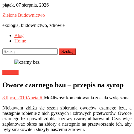
Skip
piątek, 07 sierpnia, 2026
to
Zielone Budownictwo
content
ekologia, budownictwo, zdrowie
Blog
Home
Szukaj:
Zdrowie
Owoce czarnego bzu – przepis na syrop
Owoce
8 lipca, 2019
Aneta R.
Możliwość komentowania
została wyłączona
czarnego
Niebawem zbliża się sezon zbierania owoców czarnego bzu, a
bzu
następnie robienie z nich pysznych i zdrowych przetworów. Owoce
–
czarnego bzu powoli zdobią krzewy czarnymi barwami. Czas więc
przepis
zaplanować okres na zbiory a następnie na przetworzenie ich, aby
na
były smakowite i służyły naszemu zdrowiu.
syrop