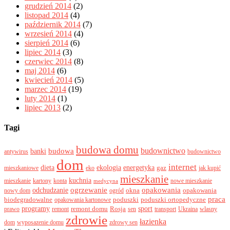
grudzień 2014
(2)
listopad 2014
(4)
październik 2014
(7)
wrzesień 2014
(4)
sierpień 2014
(6)
lipiec 2014
(3)
czerwiec 2014
(8)
maj 2014
(6)
kwiecień 2014
(5)
marzec 2014
(19)
luty 2014
(1)
lipiec 2013
(2)
Tagi
budowa domu
budownictwo
banki
budowa
antywirus
budownictwo
dom
internet
dieta
ekologia
energetyka
gaz
mieszkaniowe
eko
jak kupić
mieszkanie
kuchnia
mieszkanie
kartony
konta
nowe mieszkanie
medycyna
odchudzanie
ogrzewanie
opakowania
okna
opakowania
nowy dom
ogród
praca
biodegradowalne
poduszki
poduszki ortopedyczne
opakowania kartonowe
programy
sport
remont domu
Rosja
prawo
remont
sen
transport
Ukraina
wlasny
zdrowie
łazienka
dom
wyposazenie domu
zdrowy sen