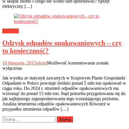
w skupie złomu i czego nie wolno tam sprzedawać? Sprzęt
elektryczny […]
Ekologia
Odzysk odpadów opakowaniowych – czy
to konieczność?
Odzysk
16 listopada, 2017
admin
Możliwość komentowania
została
odpadów
wyłączona
opakowaniowych
Jak wynika ze statystyk zawartych w Krajowym Planie Gospodarki
–
Odpadami w Polsce powstaje średnio ponad 5 mln ton opakowań w
czy
ciągu roku. Do 2024 r. strumień odpadów opakowaniowych ma
to
wzrosnąć do ponad 15 mln ton. Stąd potrzeba przygotowania się do
konieczność?
jak najlepszego zagospodarowania tego wzrastającego poziomu.
Analiza strumienia odpadów opakowaniowych Również w
przypadku strumienia odpadów […]
Szukaj: