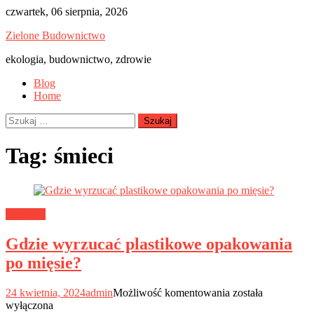
Skip
czwartek, 06 sierpnia, 2026
to
Zielone Budownictwo
content
ekologia, budownictwo, zdrowie
Blog
Home
Szukaj:
Tag:
śmieci
Ekologia
Gdzie wyrzucać plastikowe opakowania
po mięsie?
Gdzie
24 kwietnia, 2024
admin
Możliwość komentowania
została
wyrzucać
wyłączona