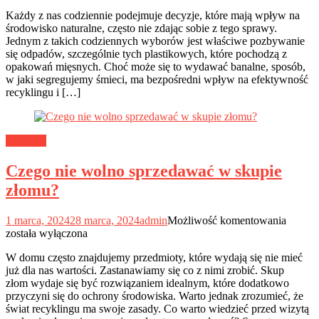
plastikowe
Każdy z nas codziennie podejmuje decyzje, które mają wpływ na
opakowania
środowisko naturalne, często nie zdając sobie z tego sprawy.
po
Jednym z takich codziennych wyborów jest właściwe pozbywanie
mięsie?
się odpadów, szczególnie tych plastikowych, które pochodzą z
opakowań mięsnych. Choć może się to wydawać banalne, sposób,
w jaki segregujemy śmieci, ma bezpośredni wpływ na efektywność
recyklingu i […]
Ekologia
Czego nie wolno sprzedawać w skupie
złomu?
Czego
1 marca, 2024
28 marca, 2024
admin
Możliwość komentowania
nie
została wyłączona
wolno
W domu często znajdujemy przedmioty, które wydają się nie mieć
sprzed
już dla nas wartości. Zastanawiamy się co z nimi zrobić. Skup
w
złom wydaje się być rozwiązaniem idealnym, które dodatkowo
skupie
przyczyni się do ochrony środowiska. Warto jednak zrozumieć, że
złomu?
świat recyklingu ma swoje zasady. Co warto wiedzieć przed wizytą