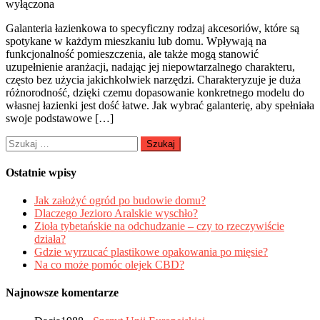
łazienkowa,
wyłączona
czyli
Galanteria łazienkowa to specyficzny rodzaj akcesoriów, które są
praktyczne
spotykane w każdym mieszkaniu lub domu. Wpływają na
i
funkcjonalność pomieszczenia, ale także mogą stanowić
designerskie
uzupełnienie aranżacji, nadając jej niepowtarzalnego charakteru,
dodatki
często bez użycia jakichkolwiek narzędzi. Charakteryzuje je duża
różnorodność, dzięki czemu dopasowanie konkretnego modelu do
własnej łazienki jest dość łatwe. Jak wybrać galanterię, aby spełniała
swoje podstawowe […]
Szukaj:
Ostatnie wpisy
Jak założyć ogród po budowie domu?
Dlaczego Jezioro Aralskie wyschło?
Zioła tybetańskie na odchudzanie – czy to rzeczywiście
działa?
Gdzie wyrzucać plastikowe opakowania po mięsie?
Na co może pomóc olejek CBD?
Najnowsze komentarze