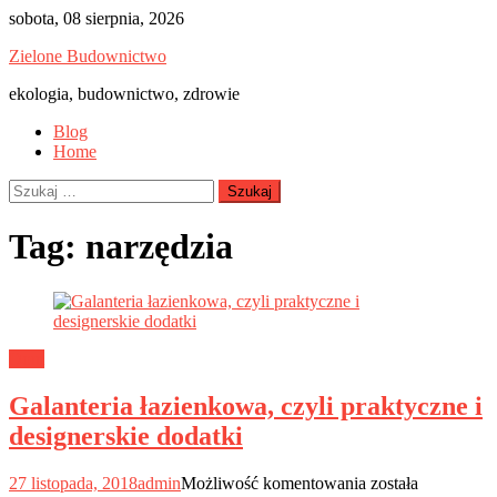
Skip
sobota, 08 sierpnia, 2026
to
Zielone Budownictwo
content
ekologia, budownictwo, zdrowie
Blog
Home
Szukaj:
Tag:
narzędzia
Dom
Galanteria łazienkowa, czyli praktyczne i
designerskie dodatki
Galanteria
27 listopada, 2018
admin
Możliwość komentowania
została