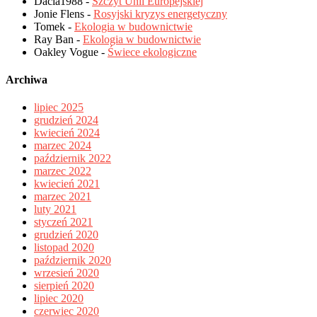
Dacia1988
-
Szczyt Unii Europejskiej
Jonie Flens
-
Rosyjski kryzys energetyczny
Tomek
-
Ekologia w budownictwie
Ray Ban
-
Ekologia w budownictwie
Oakley Vogue
-
Świece ekologiczne
Archiwa
lipiec 2025
grudzień 2024
kwiecień 2024
marzec 2024
październik 2022
marzec 2022
kwiecień 2021
marzec 2021
luty 2021
styczeń 2021
grudzień 2020
listopad 2020
październik 2020
wrzesień 2020
sierpień 2020
lipiec 2020
czerwiec 2020